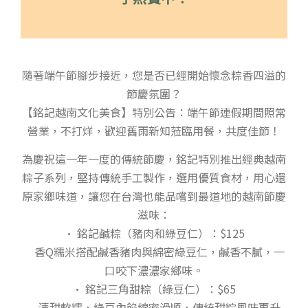
隨著端午節腳步接近，您是否已經開始懷念粽香四溢的
節慶氛圍？
【銘記越南文化美食】特別公告：端午節連假期間照常
營業，不打烊，歡迎舊雨新知蒞臨用餐，共度佳節！
為慶祝這一年一度的傳統節慶，銘記特別推出經典越南
粽子系列，堅持傳統手工製作，選用優質食材，用心還
原家鄉味道，讓您在台灣也能品嚐到最道地的越南節慶
滋味：
• 銘記鹹粽（豬肉和綠豆仁）：$125
香Q糯米搭配鹹香豬肉與綿密綠豆仁，鹹香不膩，一
口咬下濃濃家鄉味。
• 銘記三角甜粽（綠豆仁）：$65
清甜軟糯，綠豆內餡綿密滑順，傳統甜粽風味再升