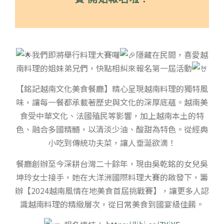
我們即將舉行料理大賽囉
隱藏在民間，喜愛越
南料理的姐妹弟兄們，快點相糾來報名第一屆活動
【銘記越南文化美食餐廳】精心呈現越南料理的獨特風
味，讓每一餐都承載著歷史與文化的深厚底蘊。越南美
食受中華文化、法國殖民等影響，加上越南本土的特
色、融合多國精髓，以清淡少油、酸甜為特色。從經典
小吃到傳統功夫菜，讓人垂涎欲滴！
餐廳創辦至今深耕台灣二十餘年，現由吳乾銘的女兒吳
坤玲女士接手，她在大洋洲國際料理大賽的啟發下，籌
辦【2024越南風情在地美食首屆挑戰賽】，讓更多人認
識越南料理的精緻層次，從日常美食到國宴級佳餚。