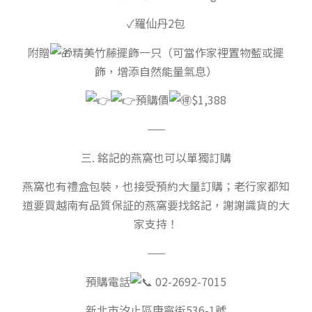
✓羅仙丹2包
附贈
精美竹藤擺飾一只（可當作家裡置物藍或擺
飾，增添自然能量氣息）
預購價
$1,388
——
三. 銘記的燕窩也可以單獨訂購
燕窩也有禮盒包裝，也接受預約大量訂購；老行家都知
道要買越南有品質保証的燕窩要找銘記，謝謝識貨的大
家支持！
——
預購電話
02-2692-7015
新北市汐止區康寧街536-1號