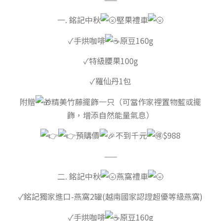
一. 銘記中秋
堅果禮車
✓手烘咖啡
原豆160g
✓特級腰果100g
✓羅仙丹1包
附贈
精美竹藤擺飾一只（可當作家裡置物藍或擺
飾，增添自然能量氣息）
預購價
不到千元
$988
——
二. 銘記中秋
燕窩禮車
✓銘記獨家進口-燕窩2罐(越南國家認證超優等級燕窩)
✓手烘咖啡
原豆160g