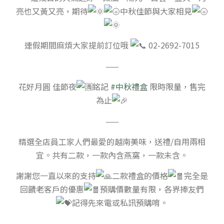
亮也又黃又亮，期待
中秋佳節與大家相見
連假期間麻煩大家提前訂位哦
02-2692-7015
——
花好月圓 佳節夜
銘記
#中秋禮盒
限時限量，售完
為止
——
精選全店員工家人們最愛的越南美味，送禮/自用兩相
宜。共有二款，一款內含燕窩，一款未含。
謝謝您一直以來的支持
二款禮盒的價格
完全是
回饋老客戶的優惠
預購價數量有限，各界捧友們
記得先來電或私訊預購唷。
——