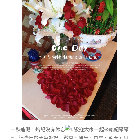
中秋連假！銘記沒有休息
歡迎大家一起來銘記聚聚
~ 這幾日的天氣超好，微風、陽光、白雲、藍天，月